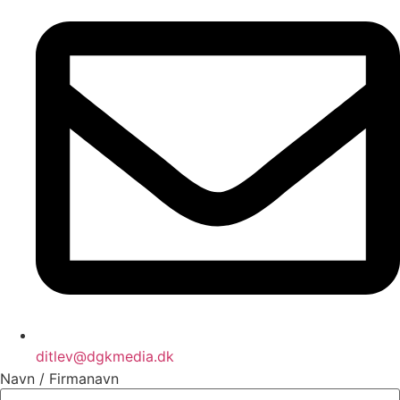
ditlev@dgkmedia.dk
Navn / Firmanavn