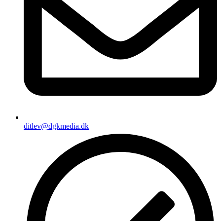
ditlev@dgkmedia.dk